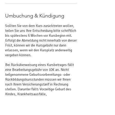
Umbuchung & Kündigung
Sollten Sie von dem Kurs zurücktreten wollen,
teilen Sie uns Ihre Entscheidung bitte schriftlich
bis spätestens 6 Wochen vor Kursbeginn mit.
Erfolgt die Abmeldung nicht innerhalb von dieser
Frist, können wir die Kursgebühr nur dann
erlassen, wenn wir den Kursplatz anderweitig
vergeben können.
Bei Rücküberweisung eines Kursbetrages fällt
eine Bearbeitungsgebühr von 10€ an. Nicht
teilgenommene Geburtsvorbereitungs- oder
Rückbildungskursstunden müssen wir Ihnen
nach Ihrem Versicherungstarif in Rechnung
stellen. Darunter fällt: Vorzeitige Geburt des
Kindes, Krankheitsausfälle,
Krankenhausaufenthalte, Umzug, Urlaub etc.
Bitte beachten Sie, dass wir keine Kosten von
versäumten Kursstunden erstatten oder mit
anderen Kursen in unserer Praxis verrechnen.