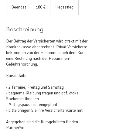
180
Euro
Beendet
B
180 €
Hegestieg
e
e
n
Beschreibung
d
e
Der Beitrag der Versicherten wird direkt mit der
t
Krankenkasse abgerechnet. Privat Versicherte
bekommen von der Hebamme nach dem Kurs
eine Rechnung nach der Hebammen-
Gebührenordnung.
Kursdetails:
- 2 Termine, Freitag und Samstag
- bequeme Kleidung tragen und ggf. dicke
Socken mitbringen
- Mittagspause ist eingeplant
- bitte bringen Sie ihre Versichertenkarte mit
Angegeben sind die Kursgebühren für den
Partner*in