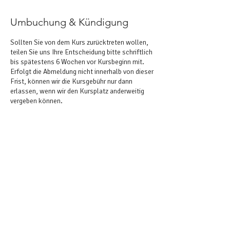
Umbuchung & Kündigung
Sollten Sie von dem Kurs zurücktreten wollen,
teilen Sie uns Ihre Entscheidung bitte schriftlich
bis spätestens 6 Wochen vor Kursbeginn mit.
Erfolgt die Abmeldung nicht innerhalb von dieser
Frist, können wir die Kursgebühr nur dann
erlassen, wenn wir den Kursplatz anderweitig
vergeben können.
Bei Rücküberweisung eines Kursbetrages fällt
eine Bearbeitungsgebühr von 10€ an. Nicht
teilgenommene Geburtsvorbereitungs- oder
Rückbildungskursstunden müssen wir Ihnen
nach Ihrem Versicherungstarif in Rechnung
stellen. Darunter fällt: Vorzeitige Geburt des
Kindes, Krankheitsausfälle,
Krankenhausaufenthalte, Umzug, Urlaub etc.
Bitte beachten Sie, dass wir keine Kosten von
versäumten Kursstunden erstatten oder mit
anderen Kursen in unserer Praxis verrechnen.