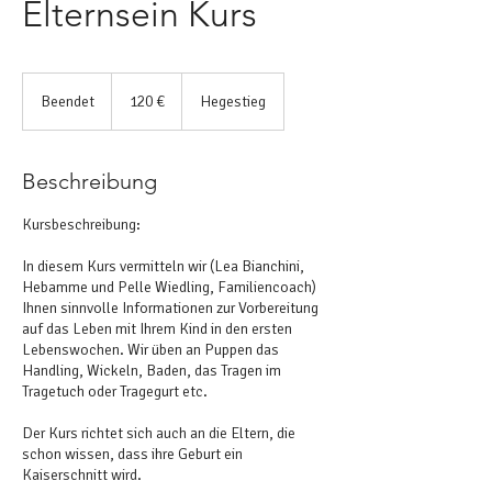
Elternsein Kurs
120
Euro
Beendet
B
120 €
Hegestieg
e
e
n
Beschreibung
d
e
Kursbeschreibung:
t
In diesem Kurs vermitteln wir (Lea Bianchini,
Hebamme und Pelle Wiedling, Familiencoach)
Ihnen sinnvolle Informationen zur Vorbereitung
auf das Leben mit Ihrem Kind in den ersten
Lebenswochen. Wir üben an Puppen das
Handling, Wickeln, Baden, das Tragen im
Tragetuch oder Tragegurt etc.
Der Kurs richtet sich auch an die Eltern, die
schon wissen, dass ihre Geburt ein
Kaiserschnitt wird.