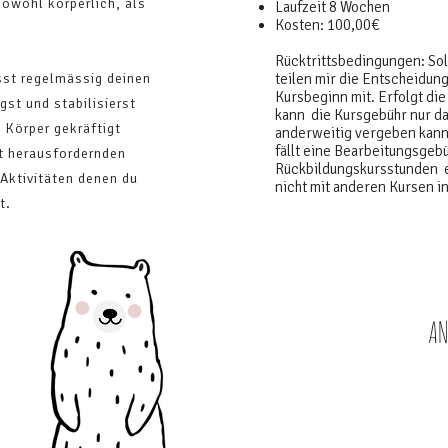
Sowohl körperlich, als
Laufzeit 8 Wochen
Kosten: 100,00€
Rücktrittsbedingungen: Sol
sst regelmässig deinen
teilen mir die Entscheidung
Kursbeginn mit. Erfolgt die
gst und stabilisierst
kann die Kursgebühr nur da
 Körper gekräftigt
anderweitig vergeben kann
fällt eine Bearbeitungsgeb
ht herausfordernden
Rückbildungskursstunden er
Aktivitäten denen du
nicht mit anderen Kursen i
t.
AN