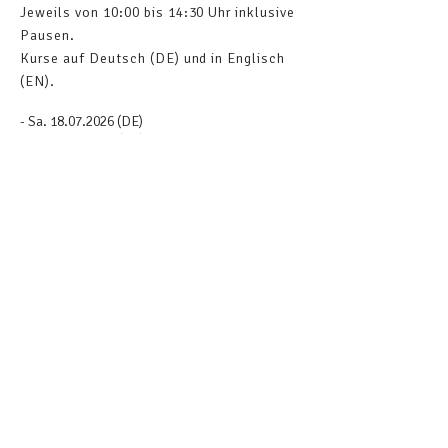
Jeweils von 10:00 bis 14:30 Uhr inklusive
Pausen.
Kurse auf Deutsch (DE) und in Englisch
(EN).
- Sa.
18.07.2026
(DE)
- So.
19.07.2026
(DE)
- Sa.
08.08.2026
(DE)
- So.
30.08.2026
(DE)
- So.
13.09.2026
(DE)
- Sa.
03.10.2026
(DE)
- So.
01.11.2026
(DE)
- Sa.
21.11.2026
(DE)
- Sa.
12.12.2026
(DE)
KOSTEN
Elternpaar: 148
Euro
Einzelperson: 88 Euro.