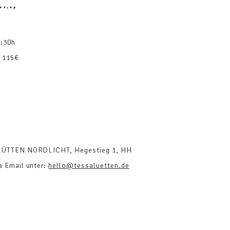
0:30h
 115
€
LÜTTEN NORDLICHT, Hegestieg 1, HH
a Email unter:
hello@tessaluetten.de