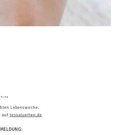
chten Lebenswoche.
h auf
tessaluetten.de
NMELDUNG: