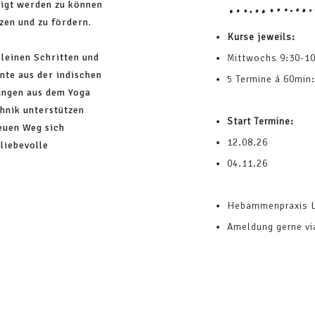
tigt werden zu können
zen und zu fördern.
Kur
se jeweils:
kleinen Schritten und
Mittwochs 9:30-1
nte aus der indischen
5 Termine á 60min:
ungen aus dem Yoga
chnik unterstützen
Start Termine:
euen Weg sich
12.08.26
liebevolle
04.11.26
Hebammenpraxis 
Ameldung gerne vi